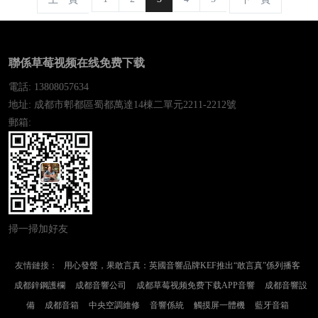
聯係草莓视频在线免费下载
電話: 13808057634
地址: 成都市郫都區蜀都萬達14棟二單元2211-2212號
郵箱:
掃一掃加好友
友情鏈接：
用心發聲，果敢言真：英國音響品牌KEF推出“敢言真”係列播客
成都鋅鋼護欄
成都音響公司
成都草莓视频免费下载APP音響
成都音響設
備
成都音箱
中央空調維修
音響係統
觸摸屏一體機
藍牙音箱