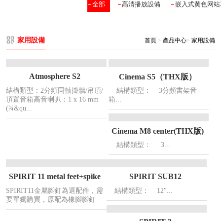
全部
高清播放設備
嵌入式黄色网站
家用設備
首頁
>
產品中心
>
家用設備
Atmosphere S2
Cinema S5（THX版）
結構類型：2分頻同軸掛牆/吊頂/
結構類型： 3分頻書架音
頂置音箱高音喇叭：1 x 16 mm
箱...
(¾&qu...
Cinema M8 center(THX版)
結構類型： 3...
SPIRIT 11 metal feet+spike
SPIRIT SUB12
SPIRIT11金屬腳釘為選配件，需
結構類型： 12"...
要單獨購買，原配為橡腳腳釘